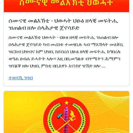
ሰሙናዊ መልእኽቲ - ህወሓት ህፁፅ ዘላቒ መፍትሒ
ዝጠልብ ዘሎ ሰላሕታዊ ጀኖሳይድ
ሰሙናዊ መልእኽቲ ህወሓት - ህፁፅ ዘላቒ መፍትሒ ዝጠልብ ዘሎ
ሰላሕታዊ ጀኖሳይድ ካብ መረበቱ ተመዛቢሉ ኣብ ማእኸላት መዕቖቢ
ዝርከብ ህዝብና ከም ህዝቢ ከይበረሰ ህፁፅ ዘላቒ መፍትሒ ክግበረሉ
ወግሐ ፀብሐ ይሓትት ኣሎ። እዚ በቢመዓልቱ ብጥሜትን ሕማምን
ዝሃልቕ ዘሎ ህዝቢ ምስቲ በቢእዋኑ እናነከየ ዝኸድ ዘሎ ...
ተወሳኺ ንባብ