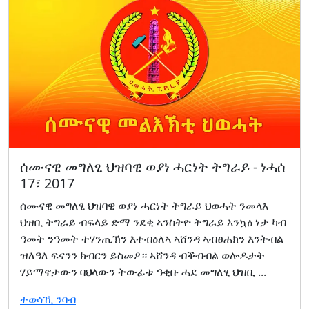
ሰሙናዊ መግለፂ ህዝባዊ ወያነ ሓርነት ትግራይ - ነሓሰ
17፣ 2017
ሰሙናዊ መግለፂ ህዝባዊ ወያነ ሓርነት ትግራይ ህወሓት ንመላእ
ህዝቢ ትግራይ ብፍላይ ድማ ንደቂ ኣንስትዮ ትግራይ እንኳዕ ነታ ካብ
ዓመት ንዓመት ተሃንጢኽን እተብዕለኣ ኣሸንዳ ኣብፀሐክን እንትብል
ዝለዓለ ፍናንን ክብርን ይስመዖ። ኣሸንዳ ብቕብብል ወሎዶታት
ሃይማኖታውን ባህላውን ትውፊቱ ዓቂቡ ሓደ መግለፂ ህዝቢ ...
ተወሳኺ ንባብ