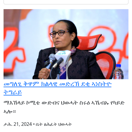
መግለፂ ቅዋም ክልላዊ መድረኽ ደቂ ኣነስትዮ
ትግራይ
ማእኸላይ ኮሚቴ ውድብና ህወሓት ስሩዕ ኣኼብኡ የካይድ
ኣሎ።
ታሕ. 21, 2024 • ቤት ፅሕፈት ህወሓት