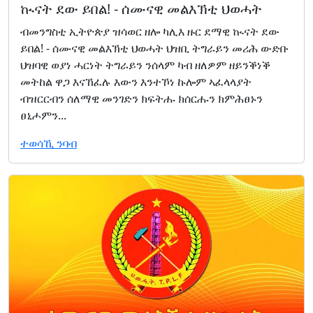
ኲናት ደው ይበል! - ሰሙናዊ መልእኽቲ ህወሓት
ብመንግስቲ ኢትዮጵያ ዝሳወር ዘሎ ካሊእ ዙር ደማዊ ኲናት ደው
ይበል! - ሰሙናዊ መልእኽቲ ህወሓት ህዝቢ ትግራይን መሪሕ ውድቡ
ህዝባዊ ወያነ ሓርነት ትግራይን ንሰላም ካብ ዘለዎም ዘይንቕነቕ
መትከል ዋጋ እናኸፈሉ እውን እንተኾነ ኩሎም ኣፈላላያት
ብዝርርብን ሰለማዊ መንገድን ክፍትሑ ክሰርሑን ክምሕፀኑን
ፀኒሖምን...
ተወሳኺ ንባብ