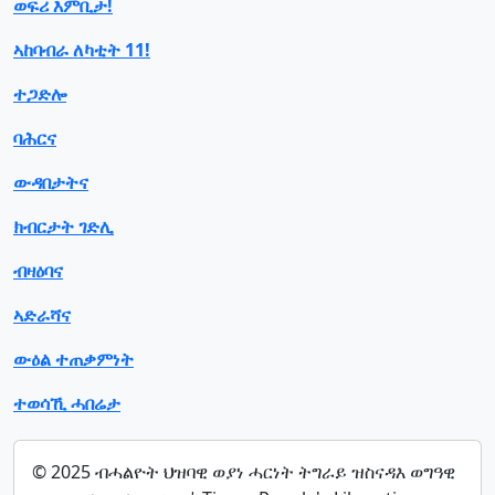
ወፍሪ እምቢታ!
ኣከባብራ ለካቲት 11!
ተጋድሎ
ባሕርና
ውዳበታትና
ክብርታት ገድሊ
ብዛዕባና
ኣድራሻና
ውዕል ተጠቃምነት
ተወሳኺ ሓበሬታ
© 2025 ብሓልዮት ህዝባዊ ወያነ ሓርነት ትግራይ ዝስናዳእ ወግዓዊ