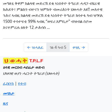
መግለፂ ቅዋም ክልላዊ መድረኽ ደቂ ኣነስትዮ ትግራይ ሓዳጋ ብሄራዊ
ክሕደት፣ ምልክን ብተናን ዝምከት ብመሪሕነት ህወሓት እዩ!! መእተዊ
ንሕና ኣብዚ ክልላዊ መድረኽ ደቂ ኣነስትዮ ትግራይ ክሳተፋ ካብ ዝግባእ
1500 ተሳተፍቲ 99% ኣብዚ “ወፍሪ እምቢታ” ብዝብል ስያመ
እናተምረሐ ዕለት 12 ታሕሳስ ...
← ዝሓለፈ
ገፅ 4 ካብ 5
ቀፃሊ →
ዕላዊ መርበብ ሓበሬታ ወድብ
ህዝባዊ ወያነ ሓርነት ትግራይ (ህወሓት)
ፌስቡክ
|
ዩቱብ
መባእታ
ዜና