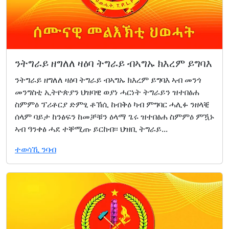
ንትግራይ ዘግለለ ዛዕባ ትግራይ ብኣግኡ ክእረም ይግባእ
ንትግራይ ዘግለለ ዛዕባ ትግራይ ብኣግኡ ክእረም ይግባእ ኣብ መንጎ
መንግስቲ ኢትዮጵያን ህዝባዊ ወያነ ሓርነት ትግራይን ዝተበፅሐ
ስምምዕ ፕሪቶርያ ድምፂ ቶኽሲ ከብቅዕ ካብ ምግባር ሓሊፉ ንዘላቒ
ሰላም ባይታ ከንፅፍን ከመቻቹን ዕላማ ጌሩ ዝተበፅሐ ስምምዕ ምዃኑ
ኣብ ዓንቀፅ ሓደ ተቐሚጡ ይርከብ፡፡ ህዝቢ ትግራይ...
ተወሳኺ ንባብ