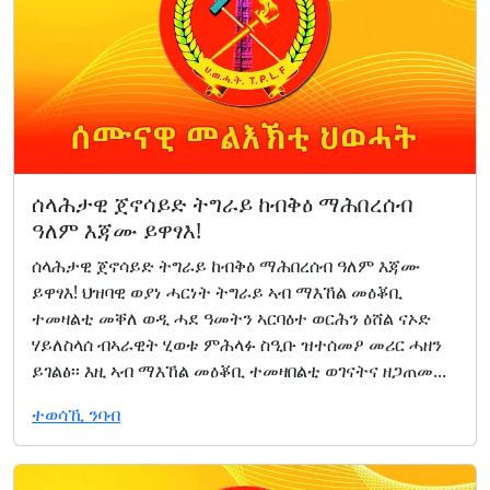
ሰላሕታዊ ጀኖሳይድ ትግራይ ከብቅዕ ማሕበረሰብ
ዓለም እጃሙ ይዋፃእ!
ሰላሕታዊ ጀኖሳይድ ትግራይ ከብቅዕ ማሕበረሰብ ዓለም እጃሙ
ይዋፃእ! ህዝባዊ ወያነ ሓርነት ትግራይ ኣብ ማእኸል መዕቖቢ
ተመዛልቲ መቐለ ወዲ ሓደ ዓመትን ኣርባዕተ ወርሕን ዕሸል ናኦድ
ሃይለስላሰ ብኣራዊት ሂወቱ ምሕላፉ ስዒቡ ዝተሰመዖ መሪር ሓዘን
ይገልፅ፡፡ እዚ ኣብ ማእኸል መዕቖቢ ተመዛበልቲ ወገናትና ዘጋጠመ...
ተወሳኺ ንባብ