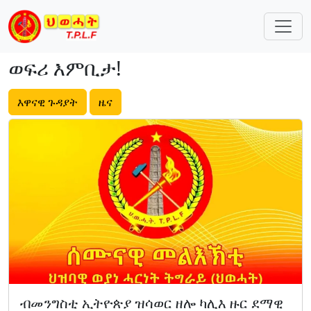
Skip navigation
ወፍሪ እምቢታ!
እዋናዊ ጉዳያት
ዜና
ብመንግስቲ ኢትዮጵያ ዝሳወር ዘሎ ካሊእ ዙር ደማዊ