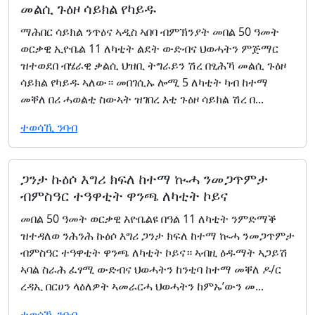
መልሲ ጉዕዞ ሳይክል የካይዱ
ማሕበር ሳይክል ንጥዕና ኣዲስ ኣበባ ብምኽንያት መበል 50 ዓመት
ወርቃዊ ኢዮቤል 11 ለካቲት ልደት ውድብና ህወሓትን ምጅማር
ዝተወደበ ብሄራዊ ቃልሲ ህዝቢ ትግራይን ሽረ በፂሕኻ መልሲ ጉዕዞ
ሳይክል የካይዱ ኣለው። መበገሲኡ ሎሚ 5 ለካቲት ካብ ከተማ
መቐለ በሪ ሓወልቲ ስውኣት ዝገበረ እቲ ጉዕዞ ሳይክል ሽረ በ...
ተወሳኺ ንባብ
ጋንታ ኩዕሶ እግሪ ክፍለ ከተማ ኲሓ ንመጋጥምታ
ብምስዓር ተዓዋቲት ዋንጫ ለካቲት ኮይና
መበል 50 ዓመት ወርቃዊ እዮቤልዩ በዓል 11 ለካቲት ንምድማቕ
ዝተዳለወ ንሕንሕ ኩዕሶ እግሪ ጋንታ ክፍለ ከተማ ኲሓ ንመጋጥምታ
ብምስዓር ተዓዋቲት ዋንጫ ለካቲት ኮይና። ኣብዚ ዕዱማት ኣጋይሽ
ኣባል ስራሕ ፈፃሚ ውድብና ህወሓትን ከንቲባ ከተማ መቐለ ዶ/ር
ረዳኢ በርሀን ላዕለዎት ኣመራርሓ ህወሓትን ከምኡ’ውን መ...
ተወሳኺ ንባብ