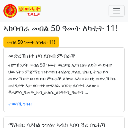
Skip navigation
ኣከባብራ መበል 50 ዓመት ለካቲት 11!
መበል 50 ዓመት ለካቲት 11!
መድረኽ ዘተ ዞባ ደቡብ ምብራቕ
ብምኽንያት መበል 50 ዓመት ወርቃዊ ኢዮቤልዩ ልደት ውድብና
ህወሓትን ምጅማር ዝተወደበ ብሄራዊ ቃልሲ ህዝቢ ትግራይን
መድረኽ ዘተ ዞባ ደቡብ ምብራቕ ይካየድ ኣሎ። ኣብቲ መድረኽ ካብ
ወረዳታት እታ ዞባ ዝተውፃእፅኡ ነበርቲ ይሳተፉ ኣለው።
#ሓምሳ_ዓመት_ኣብ_ቃልሲ_ፅንዓትን_ዓወትን ...
ተወሳኺ ንባብ
ማሕበር ሳይክል ንጥዕና ኣዲስ ኣበባ ሽረ በፂሕኻ