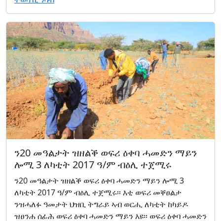
ን20 መዓልታት ዝዘልቕ ወፍሪ ዕቀባ ሓመድን ማይን
ሎሚ 3 ለካቲት 2017 ዓ/ም ብዕሊ ተጀሚሩ
ን20 መዓልታት ዝዘልቕ ወፍሪ ዕቀባ ሓመድን ማይን ሎሚ 3
ለካቲት 2017 ዓ/ም ብዕሊ ተጀሚሩ፡፡ እቲ ወፍሪ መቐፀልታ
ንዝሓለፉ ዓመታት ህዝቢ ትግራይ ኣብ ወርሒ ለካቲት ከካይዶ
ዝፀንሐ ሰፊሕ ወፍሪ ዕቀባ ሓመድን ማይን እዩ፡፡ ወፍሪ ዕቀባ ሓመድን