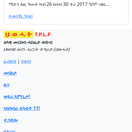
ማይን እዚ ዓመት ካብ 26 ክሳብ 30 ጥሪ 2017 ዓ/ም ብዜ...
ተወሳኺ ንባብ
ዕላዊ መርበብ ሓበሬታ ወድብ
ህዝባዊ ወያነ ሓርነት ትግራይ (ህወሓት)
ፌስቡክ
|
ዩቱብ
መባእታ
ዜና
ወፍሪ እምቢታ!
ኣከባብራ ለካቲት 11!
ተጋድሎ
ባሕርና