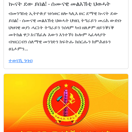
ኲናት ደው ይበል! - ሰሙናዊ መልእኽቲ ህወሓት
ብመንግስቲ ኢትዮጵያ ዝሳወር ዘሎ ካሊእ ዙር ደማዊ ኲናት ደው
ይበል! - ሰሙናዊ መልእኽቲ ህወሓት ህዝቢ ትግራይን መሪሕ ውድቡ
ህዝባዊ ወያነ ሓርነት ትግራይን ንሰላም ካብ ዘለዎም ዘይንቕነቕ
መትከል ዋጋ እናኸፈሉ እውን እንተኾነ ኩሎም ኣፈላላያት
ብዝርርብን ሰለማዊ መንገድን ክፍትሑ ክሰርሑን ክምሕፀኑን
ፀኒሖምን...
ተወሳኺ ንባብ