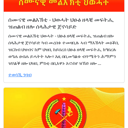
ሰሙናዊ መልእኽቲ - ህወሓት ህፁፅ ዘላቒ መፍትሒ
ዝጠልብ ዘሎ ሰላሕታዊ ጀኖሳይድ
ሰሙናዊ መልእኽቲ ህወሓት - ህፁፅ ዘላቒ መፍትሒ ዝጠልብ ዘሎ
ሰላሕታዊ ጀኖሳይድ ካብ መረበቱ ተመዛቢሉ ኣብ ማእኸላት መዕቖቢ
ዝርከብ ህዝብና ከም ህዝቢ ከይበረሰ ህፁፅ ዘላቒ መፍትሒ ክግበረሉ
ወግሐ ፀብሐ ይሓትት ኣሎ። እዚ በቢመዓልቱ ብጥሜትን ሕማምን
ዝሃልቕ ዘሎ ህዝቢ ምስቲ በቢእዋኑ እናነከየ ዝኸድ ዘሎ ...
ተወሳኺ ንባብ