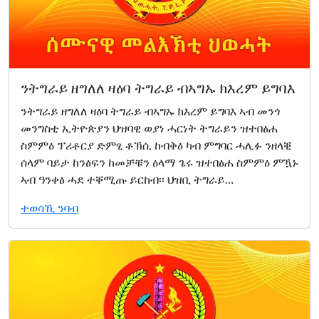
ንትግራይ ዘግለለ ዛዕባ ትግራይ ብኣግኡ ክእረም ይግባእ
ንትግራይ ዘግለለ ዛዕባ ትግራይ ብኣግኡ ክእረም ይግባእ ኣብ መንጎ
መንግስቲ ኢትዮጵያን ህዝባዊ ወያነ ሓርነት ትግራይን ዝተበፅሐ
ስምምዕ ፕሪቶርያ ድምፂ ቶኽሲ ከብቅዕ ካብ ምግባር ሓሊፉ ንዘላቒ
ሰላም ባይታ ከንፅፍን ከመቻቹን ዕላማ ጌሩ ዝተበፅሐ ስምምዕ ምዃኑ
ኣብ ዓንቀፅ ሓደ ተቐሚጡ ይርከብ፡፡ ህዝቢ ትግራይ...
ተወሳኺ ንባብ