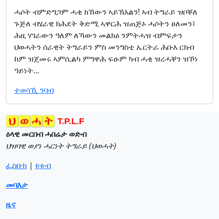
ሓሶት ብምድግጋም ሓቂ ክኸውን ኣይኽእልን! ኣብ ትግራይ ዝቦቐለ
ጉጅለ ብሄራዊ ክሕደት ቅድሚ ኣዋርሕ ዝጠጅኦ ሓሶትን ፀለመን፤
ሕዚ ሃገራውን ዓለም ለኻውን መልክዕ ንምትሓዝ ብምፍታን
ህወሓትን ሰራዊት ትግራይን ምስ መንግስቲ ኤርትራ ሕቡእ ርክብ
ከም ዝጀመሩ ኣምሲልካ ምግዋሕ ፍፁም ካብ ሓቂ ዝረሓቐን ዝኾነ
ዓይነት...
ተወሳኺ ንባብ
ዕላዊ መርበብ ሓበሬታ ወድብ
ህዝባዊ ወያነ ሓርነት ትግራይ (ህወሓት)
ፌስቡክ
|
ዩቱብ
መባእታ
ዜና