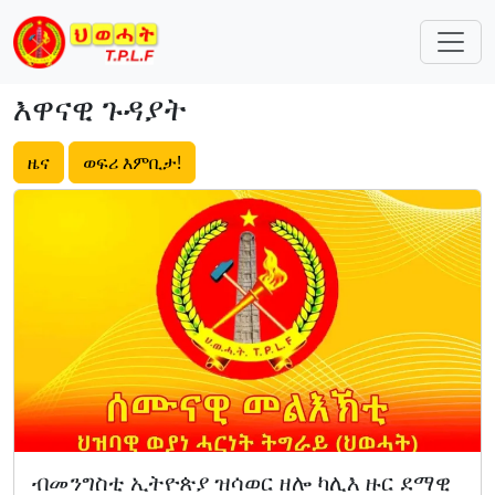
Skip navigation
እዋናዊ ጉዳያት
ዜና
ወፍሪ እምቢታ!
ብመንግስቲ ኢትዮጵያ ዝሳወር ዘሎ ካሊእ ዙር ደማዊ