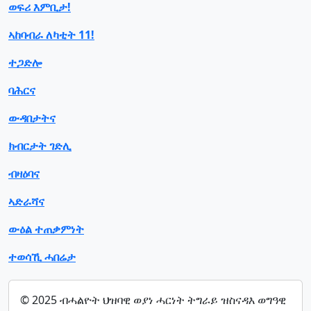
ወፍሪ እምቢታ!
ኣከባብራ ለካቲት 11!
ተጋድሎ
ባሕርና
ውዳበታትና
ክብርታት ገድሊ
ብዛዕባና
ኣድራሻና
ውዕል ተጠቃምነት
ተወሳኺ ሓበሬታ
© 2025 ብሓልዮት ህዝባዊ ወያነ ሓርነት ትግራይ ዝስናዳእ ወግዓዊ