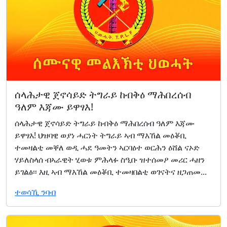
ሰላሕታዊ ጀኖሳይድ ትግራይ ከብቅዕ ማሕበረሰብ
ዓለም እጃሙ ይዋፃእ!
ሰላሕታዊ ጀኖሳይድ ትግራይ ከብቅዕ ማሕበረሰብ ዓለም እጃሙ
ይዋፃእ! ህዝባዊ ወያነ ሓርነት ትግራይ ኣብ ማእኸል መዕቖቢ
ተመዛልቲ መቐለ ወዲ ሓደ ዓመትን ኣርባዕተ ወርሕን ዕሸል ናኦድ
ሃይለስላሰ ብኣራዊት ሂወቱ ምሕላፉ ስዒቡ ዝተሰመዖ መሪር ሓዘን
ይገልፅ፡፡ እዚ ኣብ ማእኸል መዕቖቢ ተመዛበልቲ ወገናትና ዘጋጠመ...
ተወሳኺ ንባብ