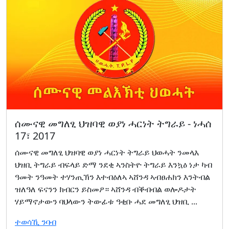
ሰሙናዊ መግለፂ ህዝባዊ ወያነ ሓርነት ትግራይ - ነሓሰ
17፣ 2017
ሰሙናዊ መግለፂ ህዝባዊ ወያነ ሓርነት ትግራይ ህወሓት ንመላእ
ህዝቢ ትግራይ ብፍላይ ድማ ንደቂ ኣንስትዮ ትግራይ እንኳዕ ነታ ካብ
ዓመት ንዓመት ተሃንጢኽን እተብዕለኣ ኣሸንዳ ኣብፀሐክን እንትብል
ዝለዓለ ፍናንን ክብርን ይስመዖ። ኣሸንዳ ብቕብብል ወሎዶታት
ሃይማኖታውን ባህላውን ትውፊቱ ዓቂቡ ሓደ መግለፂ ህዝቢ ...
ተወሳኺ ንባብ