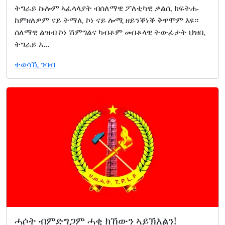
ትግራይ ኩሎም ኣፈላላያት ብሰለማዊ ፖለቲካዊ ቃልሲ ክፍትሑ
ከምዘለዎም ናይ ትማሊ ኮነ ናይ ሎሚ ዘይንቕነቕ ቅዋሞም እዩ።
ሰለማዊ ልዝብ ኮነ ሽምግልና ካብቶም መበቆላዊ ትውፊታት ህዝቢ
ትግራይ እ...
ተወሳኺ ንባብ
ሓሶት ብምድግጋም ሓቂ ክኸውን ኣይኽእልን!