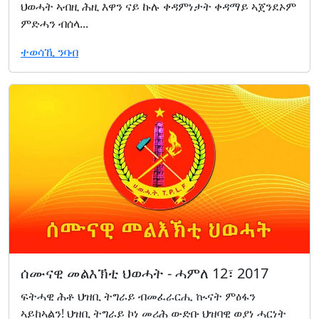
ህወሓት ኣብዚ ሕዚ እዋን ናይ ኩሉ ቀዳምነታት ቀዳማይ ኣጀንደኦም
ምድሓን ብሰላ...
ተወሳኺ ንባብ
ሰሙናዊ መልእኽቲ ህወሓት - ሓምለ 12፣ 2017
ፍትሓዊ ሕቶ ህዝቢ ትግራይ ብመፈራርሒ ኲናት ምዕፋን
ኣይከኣልን! ህዝቢ ትግራይ ኮነ መሪሕ ውድቡ ህዝባዊ ወያነ ሓርነት