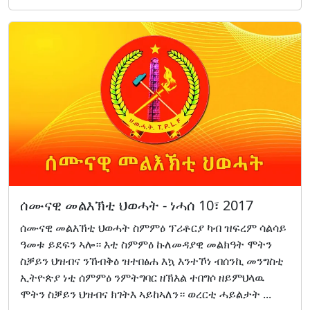
ሰሙናዊ መልእኽቲ ህወሓት - ነሓሰ 10፣ 2017
ሰሙናዊ መልእኽቲ ህወሓት ስምምዕ ፕሪቶርያ ካብ ዝፍረም ሳልሳይ
ዓመቱ ይደፍን ኣሎ። እቲ ስምምዕ ኩለመዳያዊ መልክዓት ሞትን
ስቓይን ህዝብና ንኸብቅዕ ዝተበፅሐ እኳ እንተኾነ ብሰንኪ መንግስቲ
ኢትዮጵያ ነቲ ሰምምዕ ንምትግባር ዘኽእል ተበግሶ ዘይምህላዉ
ሞትን ስቓይን ህዝብና ክገትእ ኣይከኣለን። ወረርቲ ሓይልታት ...