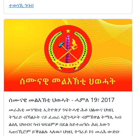
ተወሳኺ ንባብ
ሰሙናዊ መልእኽቲ ህወሓት - ሓምለ 19፣ 2017
መራሕቲ መንግስቲ ኢትዮጵያ ንፍትሓዊ ሕቶ ህልውና ህዝቢ
ትግራይ ብኻልኦት ናይ ፈጠራ ኣጀንዳታት ብምኽዋል ትማሊ ኣብ
ልዕሊ ህዝብና ካብ ዝፍፅምዎ በደል ከይተጠዓሱ ሕዚ እውን
ኣጠናኺሮም ይቕፅልሉ ኣለዉ፡፡ ህዝቢ ትግራይ ኮነ መሪሕ ውድቡ